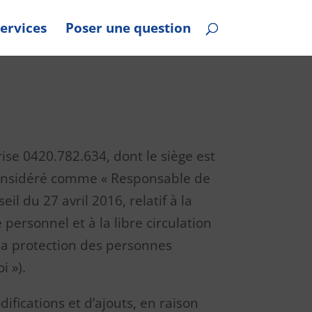
ervices
Poser une question
ise 0420.782.634, dont le siège est
 considéré comme « Responsable de
 du 27 avril 2016, relatif à la
ersonnel et à la libre circulation
à la protection des personnes
i »).
ifications et d’ajouts, en raison