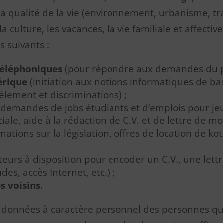
 la qualité de la vie (environnement, urbanisme, t
la culture, les vacances, la vie familiale et affectiv
s suivants :
téléphoniques
(pour répondre aux demandes du pu
mérique
(initiation aux notions informatiques de bas
èlement et discriminations) ;
t demandes de jobs étudiants et d’emplois pour 
iale, aide à la rédaction de C.V. et de lettre de moti
mations sur la législation, offres de location de ko
teurs à disposition pour encoder un C.V., une lettre
es, accès Internet, etc.) ;
s voisins
.
es données à caractère personnel des personnes qui