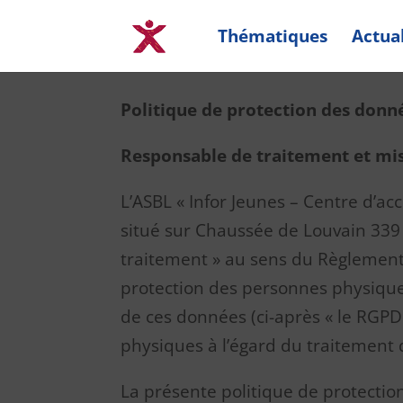
Thématiques
Actual
Politique de protection des donn
Responsable de traitement et mise
L’ASBL « Infor Jeunes – Centre d’ac
situé sur Chaussée de Louvain 339
traitement » au sens du Règlement 
protection des personnes physiques
de ces données (ci-après « le RGPD »
physiques à l’égard du traitement d
La présente politique de protection