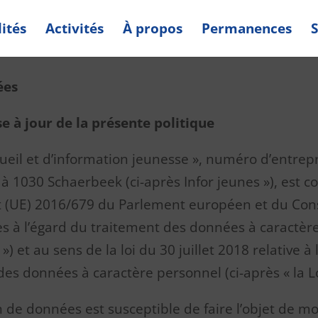
ités
Activités
À propos
Permanences
S
ées
 à jour de la présente politique
cueil et d’information jeunesse », numéro d’entrepr
 à 1030 Schaerbeek (ci-après Infor jeunes »), est
(UE) 2016/679 du Parlement européen et du Conseil
 à l’égard du traitement des données à caractère p
) et au sens de la loi du 30 juillet 2018 relative 
es données à caractère personnel (ci-après « la Lo
 de données est susceptible de faire l’objet de mod