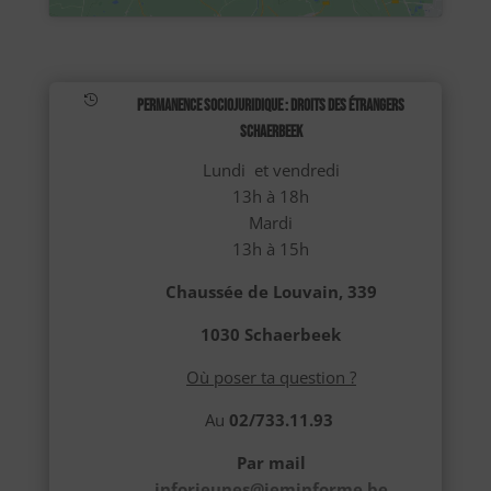

Permanence sociojuridique : Droits des étrangers
Schaerbeek
Lundi et vendredi
13h à 18h
Mardi
13h à 15h
Chaussée de Louvain, 339
1030 Schaerbeek
Où poser ta question ?
Au
02/733.11.93
Par mail
inforjeunes@jeminforme.be