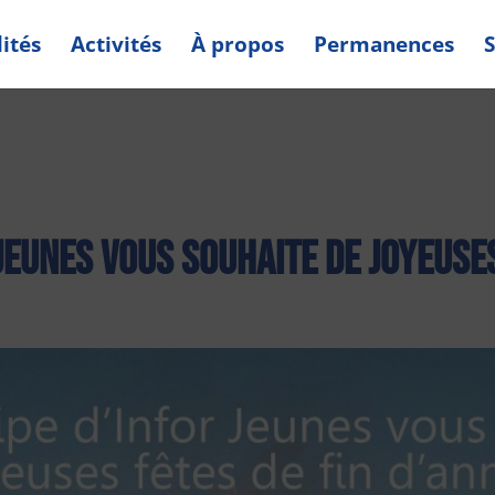
ités
Activités
À propos
Permanences
S
 Jeunes vous souhaite de joyeuses