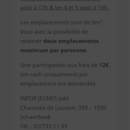
août à 17h & les 4 et 5 août à 16h.
Les emplacements sont de 6m².
Vous avez la possibilité de
réserver
deux emplacements
maximum
par personne
.
Une participation aux frais de
12€
(en cash uniquement) par
emplacement est demandée.
INFOR JEUNES asbl
Chaussée de Louvain, 339 – 1030
Schaerbeek
Tél. : 02/733.11.93