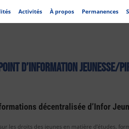
ités
Activités
À propos
Permanences
S
oint d’information jeunesse/PI
ormations décentralisée d’Infor Jeu
sur les droits des jeunes en matière d’études, for