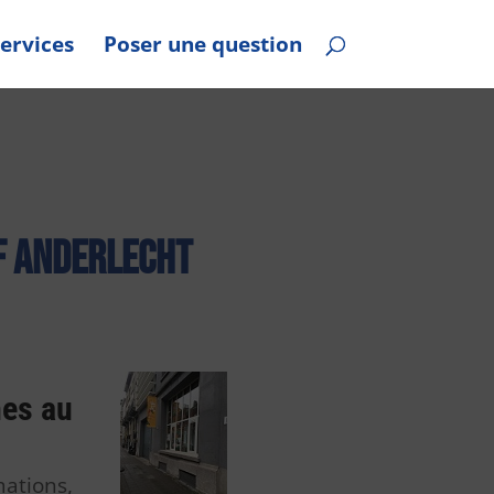
ervices
Poser une question
F Anderlecht
nes au
mations,