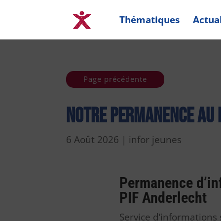
Thématiques
Actual
Page précédente
Notre permanence au P
6 Août 2026
|
infor jeunes
Permanence d’inf
PIF Anderlecht
Service d’informations 