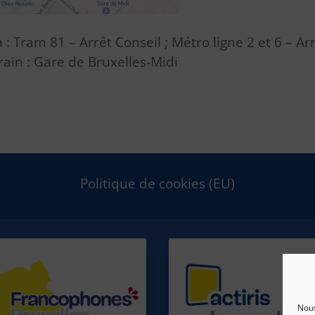
 Tram 81 – Arrêt Conseil ; Métro ligne 2 et 6 – A
rain : Gare de Bruxelles-Midi
Politique de cookies (EU)
Nous