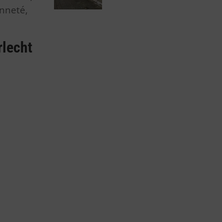
enneté,
rlecht