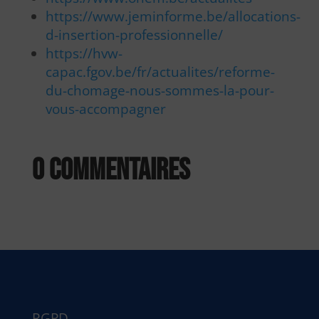
https://www.jeminforme.be/allocations-
d-insertion-professionnelle/
https://hvw-
capac.fgov.be/fr/actualites/reforme-
du-chomage-nous-sommes-la-pour-
vous-accompagner
0 commentaires
RGPD