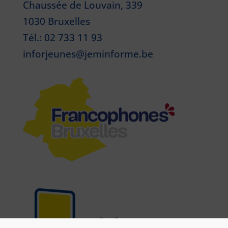
Chaussée de Louvain, 339
1030 Bruxelles
Tél.: 02 733 11 93
inforjeunes@jeminforme.be