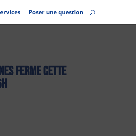
ervices
Poser une question
unes ferme cette
6h