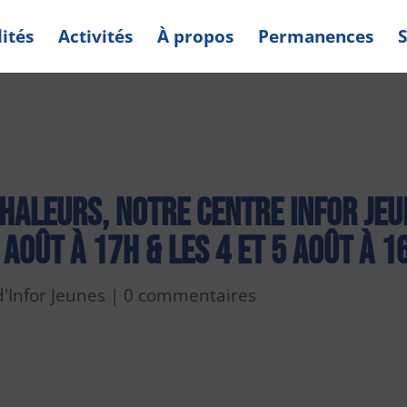
ités
Activités
À propos
Permanences
S
chaleurs, notre centre Infor Je
 août à 17h & les 4 et 5 août à 1
d'Infor Jeunes
|
0 commentaires