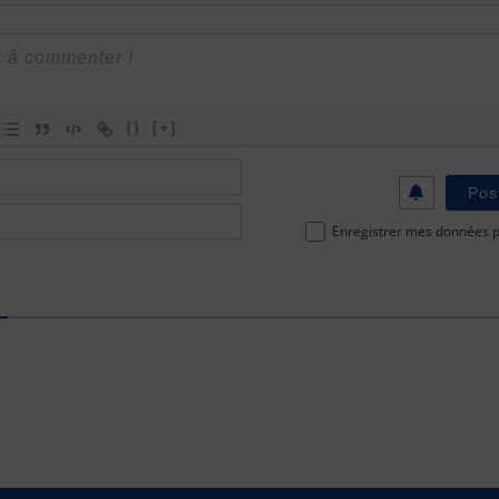
{}
[+]
Nom
ou
Email*
Pseudo*
Enregistrer mes données po