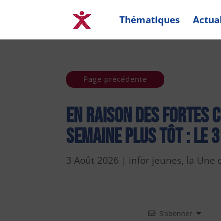
Thématiques
Actual
Page précédente
En raison des fortes 
semaine plus tôt : le 3
3 Août 2026
|
infor jeunes
,
la Une 
S’abonner