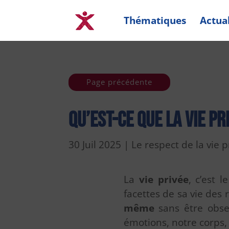
Thématiques
Actual
Page précédente
Qu’est-ce que la vie pr
30 Juil 2025
|
Le respect de la vie p
La
vie privée
, c’est 
facettes de sa vie des
même
sans être obser
émotions, notre corps,