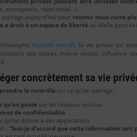
ormations privées peuvent être utilisées contr
, escroquerie, rejet social…)
n partage aujourd’hui peut
revenir nous nuire plu
e a droit à un espace de liberté
où il/elle peut ex
 philosophe
Hannah Arendt
, la vie privée est es
 constant des autres, même virtuel, influence 
té.
ger concrètement sa vie privé
prendre le contrôle
sur ce qu’on partage :
e qu’on poste
sur les réseaux sociaux
res de confidentialité
s qu’on donne à des applications
on :
“Suis-je d’accord que cette information soit 
s en tant qu’utilisateur·rice