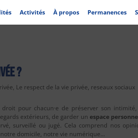
ités
Activités
À propos
Permanences
S
ivée ?
rivée
,
Le respect de la vie privée
,
reseaux sociaux
le droit pour chacun·e de préserver son intimité
 regards extérieurs, de garder un
espace personnel
vé, surveillé ou jugé. Cela comprend nos opinio
 notre domicile, notre vie numérique…