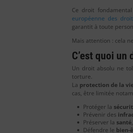
Ce droit fondamental
européenne des droi
garantit à toute personn
Mais attention : cela n
C’est quoi un 
Un droit absolu ne tol
torture.
La
protection de la vi
cas, être limitée notamm
Protéger la
sécuri
Prévenir des
infra
Préserver la
santé
Défendre le
bien-