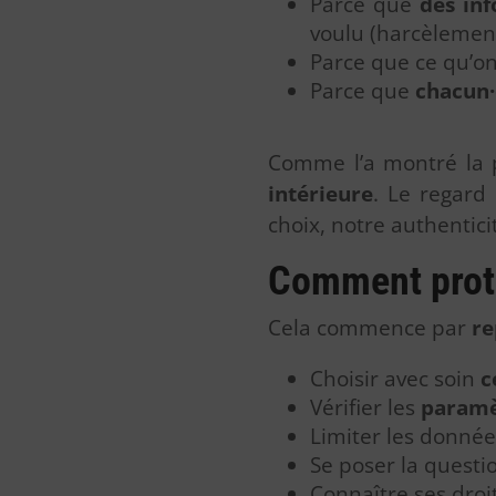
Parce que
des inf
voulu (harcèlement
Parce que ce qu’o
Parce que
chacun·
Comme l’a montré la
intérieure
. Le regard
choix, notre authentici
Comment proté
Cela commence par
re
Choisir avec soin
c
Vérifier les
paramèt
Limiter les donnée
Se poser la questi
Connaître ses droit