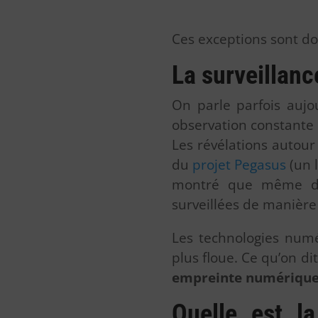
Ces exceptions sont do
La surveillanc
On parle parfois
aujo
observation constante
Les révélations autour
du
projet Pegasus
(un l
montré que même dan
surveillées de manière 
Les technologies num
plus floue. Ce qu’on di
empreinte numériqu
Quelle est l