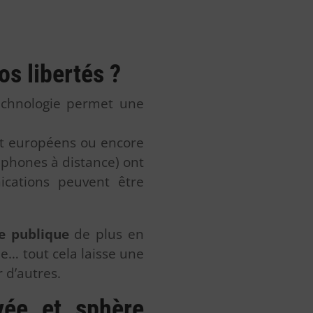
os libertés ?
technologie permet une
nt européens ou encore
léphones à distance) ont
cations peuvent être
ie publique
de plus en
he… tout cela laisse une
 d’autres.
vée et sphère