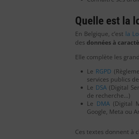
Quelle est la 
En Belgique, c’est
la
Lo
des
données à caract
Elle complète les gran
Le
RGPD
(Règlemen
services publics de
Le
DSA
(Digital Se
de recherche…)
Le
DMA
(Digital 
Google, Meta ou 
Ces textes donnent à ch