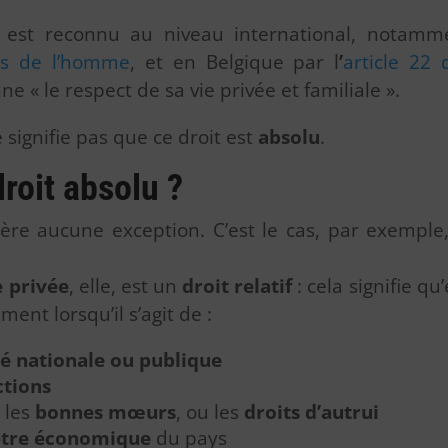
 est reconnu au niveau international, notam
ts de l’homme
, et en Belgique par l
’
article 22 
e « le respect de sa vie privée et familiale ».
e signifie pas que ce droit est
absolu
.
droit absolu ?
ère aucune exception. C’est le cas, par exemple, 
e privée
, elle, est un
droit relatif
: cela signifie qu
ent lorsqu’il s’agit de :
té nationale ou publique
ctions
, les
bonnes mœurs
, ou les
droits d’autrui
être économique
du pays