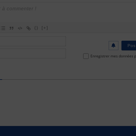
{}
[+]
Nom
ou
Email*
Pseudo*
Enregistrer mes données po