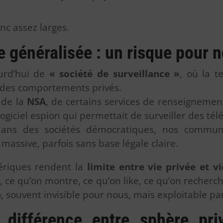
nc assez larges.
e généralisée : un risque pour n
urd’hui de
« société de surveillance »
, où la 
 des comportements privés.
 de la
NSA
, de certains services de renseigneme
ogiciel espion qui permettait de surveiller des té
s des sociétés démocratiques, nos communi
massive, parfois sans base légale claire.
ériques rendent la
limite entre vie privée et v
t, ce qu’on montre, ce qu’on like, ce qu’on recherc
e
, souvent invisible pour nous, mais exploitable par
a différence entre sphère pri