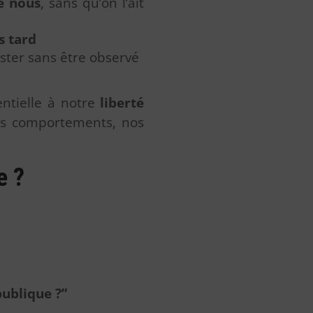
e nous
, sans qu’on l’ait
s tard
ister sans être observé
sentielle à notre
liberté
nos comportements, nos
e ?
publique ?”