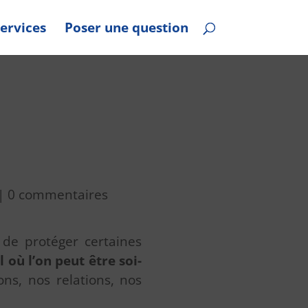
ervices
Poser une question
|
0 commentaires
, de protéger certaines
 où l’on peut être soi-
ns, nos relations, nos