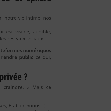
, notre vie intime, nos
i est visible, audible,
les réseaux sociaux.
plateformes numériques
r
rendre public
ce qui,
privée ?
à craindre. » Mais ce
ses, État, inconnus…)