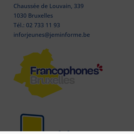
Chaussée de Louvain, 339
1030 Bruxelles
Tél.: 02 733 11 93
inforjeunes@jeminforme.be