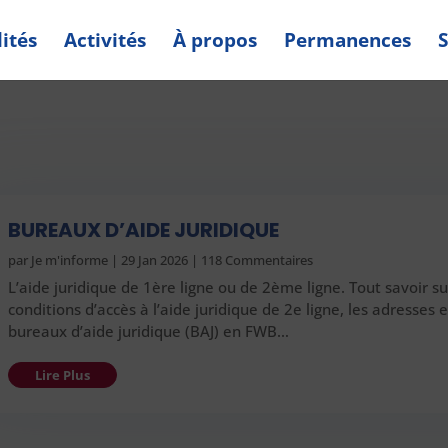
ités
Activités
À propos
Permanences
S
BUREAUX D’AIDE JURIDIQUE
par
Je m'informe
|
29 Jan 2026
| 118 Commentaires
L’aide juridique de 1ère ligne ou de 2ème ligne. Tout savoir su
conditions d’accès à l’aide juridique de 2e ligne, les adresses 
bureaux d’aide juridique (BAJ) en FWB…
Lire Plus