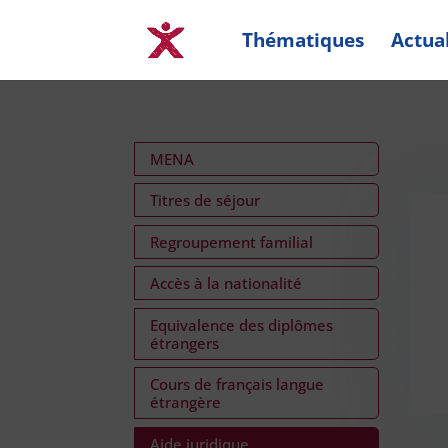
Thématiques
Actual
MENA
Titres de séjour
Regroupement familial
Accès à la nationalité
Equivalence des diplômes
étrangers
Cours de français langue
étrangère
Aide juridique