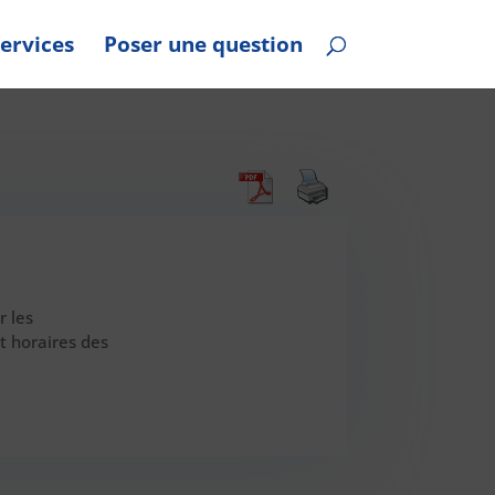
ervices
Poser une question
r les
et horaires des