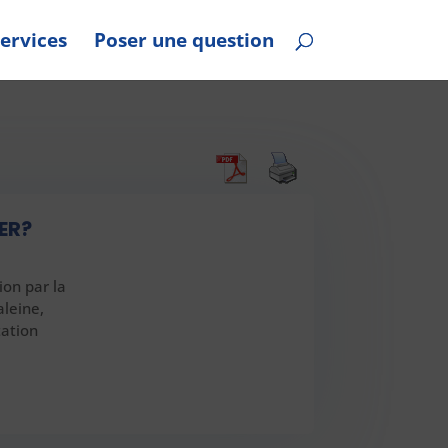
ervices
Poser une question
ER?
ion par la
aleine,
tation