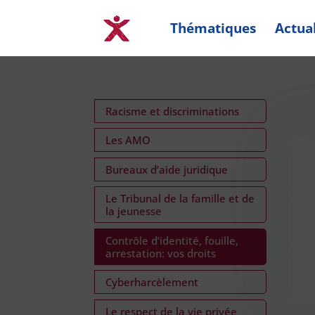
Thématiques
Actual
Racisme et discriminations
Les AMO
Bureaux d’aide juridique
Le Tribunal de la famille et de
la jeunesse
Contrôle d’identité, fouille,
arrestation: vos droits
Cyberharcèlement
Le respect de la vie privée