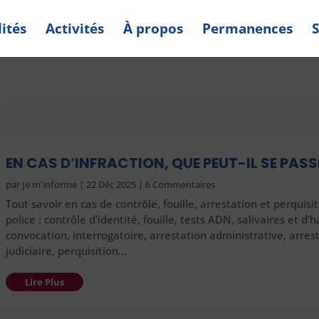
ités
Activités
À propos
Permanences
S
EN CAS D’INFRACTION, QUE PEUT-IL SE PASS
par
Je m'informe
|
22 Déc 2025
| 6 Commentaires
Tout savoir en cas de contrôle, fouille, arrestation et perquisit
police : contrôle d’identité, fouille, tests ADN, salivaires et d’h
convocation, interrogatoire, arrestation administrative, arres
judiciaire, perquisition…
Lire Plus