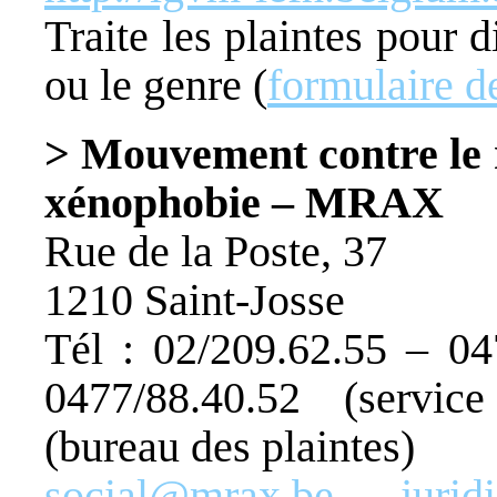
Traite les plaintes pour 
ou le genre (
formulaire d
> Mouvement contre le r
xénophobie – MRAX
Rue de la Poste, 37
1210 Saint-Josse
Tél : 02/209.62.55 – 047
0477/88.40.52 (servic
(bureau des plaintes)
social@mrax.be
–
juri