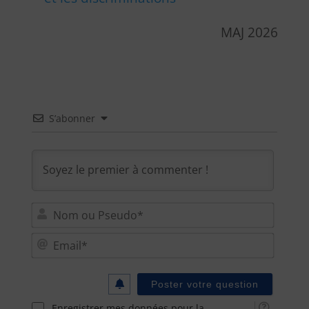
MAJ 2026
S’abonner
Nom
ou
Email
Pseu
Enregistrer mes données pour la