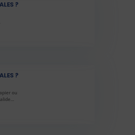
ALES ?
…
LES ?
papier ou
valide…