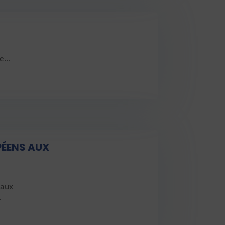
ue…
PÉENS AUX
 aux
…