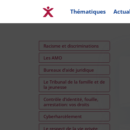
Thématiques
Actual
Racisme et discriminations
Les AMO
Bureaux d’aide juridique
Le Tribunal de la famille et de
la jeunesse
Contrôle d’identité, fouille,
arrestation: vos droits
Cyberharcèlement
Le respect de la vie privée