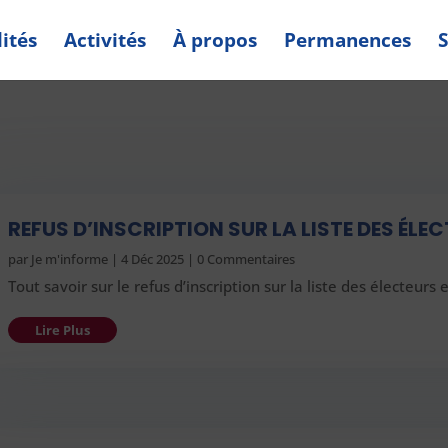
ités
Activités
À propos
Permanences
S
REFUS D’INSCRIPTION SUR LA LISTE DES ÉLE
par
Je m'informe
|
4 Déc 2025
| 0 Commentaires
Tout savoir sur le refus d’inscription sur la liste des électeurs 
Lire Plus