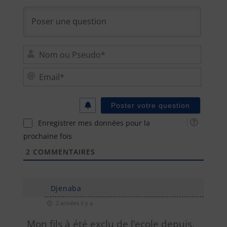
Nom
ou
Email
Pseu
Enregistrer mes données pour la
prochaine fois
2
COMMENTAIRES
Djenaba
2 années il y a
Mon fils à été exclu de l’ecole depuis,