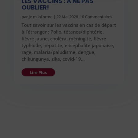
LES VACCINS : À NE PAS
OUBLIER!
par
Je m'informe
|
22 Mai 2026
| 0 Commentaires
Tout savoir sur les vaccins en cas de départ
à l’étranger : Polio, tétanos/diphtérie,
fièvre jaune, choléra, méningite, fièvre
typhoïde, hépatite, encéphalite japonaise,
rage, malaria/paludisme, dengue,
chikungunya, zika, covid-19…
Lire Plus