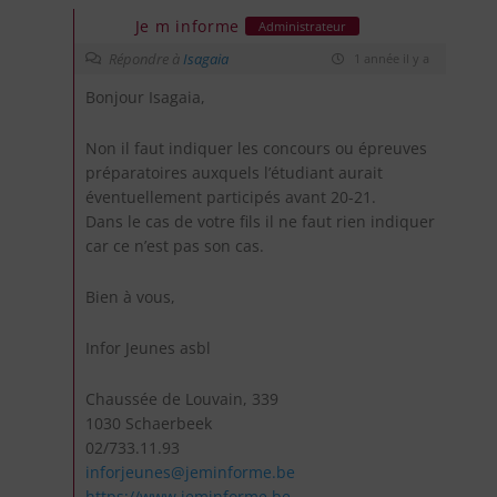
Je m informe
Administrateur
Répondre à
Isagaia
1 année il y a
Bonjour Isagaia,
Non il faut indiquer les concours ou épreuves
préparatoires auxquels l’étudiant aurait
éventuellement participés avant 20-21.
Dans le cas de votre fils il ne faut rien indiquer
car ce n’est pas son cas.
Bien à vous,
Infor Jeunes asbl
Chaussée de Louvain, 339
1030 Schaerbeek
02/733.11.93
inforjeunes@jeminforme.be
https://www.jeminforme.be