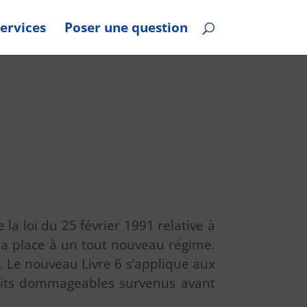
ervices
Poser une question
 la loi du 25 février 1991 relative à
 la place à un tout nouveau régime.
é. Le nouveau Livre 6 s’applique aux
faits dommageables survenus avant