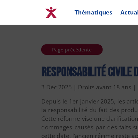
Thématiques
Actual
Page précédente
Responsabilité civile 
3 Déc 2025
|
Droits avant 18 ans
|
Depuis le 1er janvier 2025, les arti
la responsabilité du fait des prod
Cette réforme vise une clarificatio
dommages causés par des faits su
cette date, l’ancien régime reste ap