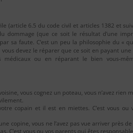
le (article 6.5 du code civil et articles 1382 et su
du dommage (que ce soit le résultat d’une impr
 par sa faute. C’est un peu la philosophie du « qui
 vous devez le réparer que ce soit en payant un
 médicaux ou en réparant le bien vous-même
voisine, vous cognez un poteau, vous n’avez rien mai
vilement.
otre copain et il est en miettes. C’est vous ou 
une copine, vous ne l’avez pas vue arriver près de
ras. C’est vous ou vos parents qui êtes responsable