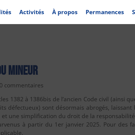
ités
Activités
À propos
Permanences
S
du mineur
0 commentaires
cles 1382 à 1386bis de l’ancien Code civil (ainsi que
uits défectueux) sont désormais abrogés, laissant
n et une simplification du droit de la responsabilit
rvenus à partir du 1er janvier 2025. Pour des 
plicable.