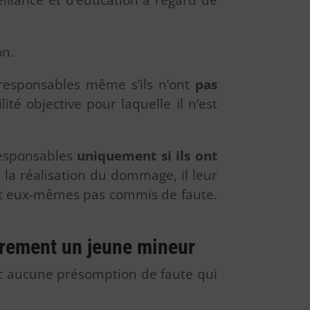
illance et d’éducation à l’égard de
on.
 responsables même s’ils n’ont
pas
ité objective pour laquelle il n’est
responsables
uniquement si ils ont
 la réalisation du dommage, il leur
’ont eux-mêmes pas commis de faute.
oirement un jeune mineur
nc aucune présomption de faute qui