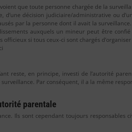
révoient que toute personne chargée de la surveil
e, d’une décision judiciaire/administrative ou d
és par la personne dont il avait la surveillance
tablissements auxquels un mineur peut être confi
rs officieux si tous ceux-ci sont chargés d’organise
ci
fant reste, en principe, investi de l’autorité pare
 surveillance. Par conséquent, il a la même respo
.
torité parentale
llance. Ils sont cependant toujours responsables ci