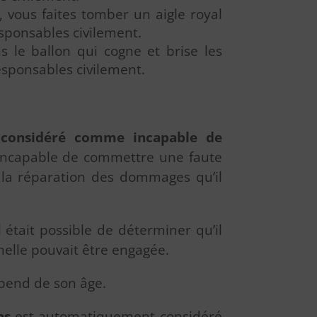
, vous faites tomber un aigle royal
esponsables civilement.
 le ballon qui cogne et brise les
responsables civilement.
 considéré comme incapable de
é incapable de commettre une faute
t la réparation des dommages qu’il
l était possible de déterminer qu’il
nelle pouvait être engagée.
épend de son âge.
ns
est automatiquement considéré