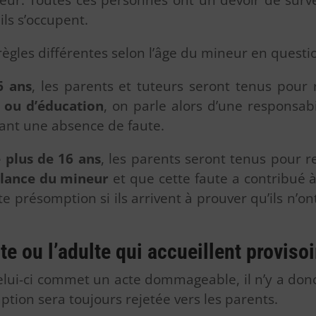
eur. Toutes ces personnes ont un devoir de surve
ls s’occupent.
règles différentes selon l’âge du mineur en questi
6 ans
, les parents et tuteurs seront tenus pour
 ou d’éducation
, on parle alors d’une responsabil
uant une absence de faute.
 plus de 16 ans
, les parents seront tenus pour 
llance du mineur
et que cette faute a contribué à
te présomption si ils arrivent à prouver qu’ils n
te ou l’adulte qui accueillent provis
 celui-ci commet un acte dommageable, il n’y a do
tion sera toujours rejetée vers les parents.