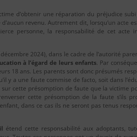
victime d’obtenir une réparation du préjudice su
se d’aucun revenu. Autrement dit, lorsqu’un acte 
rce personne, la responsabilité de cet acte i
 décembre 2024), dans le cadre de l’autorité paren
ucation à l’égard de leurs enfants
. Par conséque
 leurs 18 ans. Les parents sont donc présumés res
u’il y a une faute commise de facto, soit dans l’édu
t sur cette présomption de faute que la victime po
 renverser cette présomption de la faute s’ils p
ur enfant, dans ce cas ils ne seront pas tenus re
il
étend cette responsabilité aux adoptants, tute