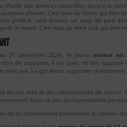
 Musée des sciences naturelles, durant la visite
rt quelques plumes. C’est vous ou l’école qui êtes r
club préféré, vous donnez un coup de pied dans
garde le match. C’est vous ou votre club qui êtes 
ant
’au 31 décembre 2024), le jeune
mineur est
bre de situations, il est donc, de fait, suppos
. Ce n’est pas lui qui devra supporter directemen
nce de son acte et des conséquences de celui-ci, i
scernement. Dans ce cas, sa responsabilité person
tion de la responsabilité personnelle du mineur d
code civil prévoit qu’un
mineur de moins de 12 a