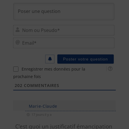
Nom
ou
Email
Pseu
Enregistrer mes données pour la
prochaine fois
202
COMMENTAIRES
Marie-Claude
17 jours il y a
C’est quoi un justificatif émancipation