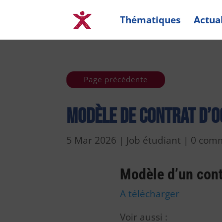
Thématiques
Actual
Page précédente
Modèle de contrat d’o
5 Mar 2026
|
Job étudiant
|
0 comm
Modèle d’un cont
A télécharger
Voir aussi :