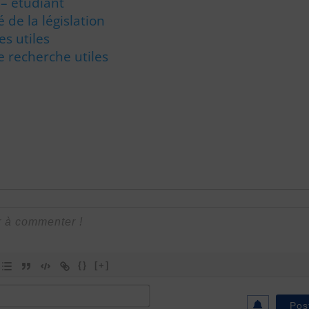
 – étudiant
 de la législation
es utiles
de recherche utiles
{}
[+]
Nom