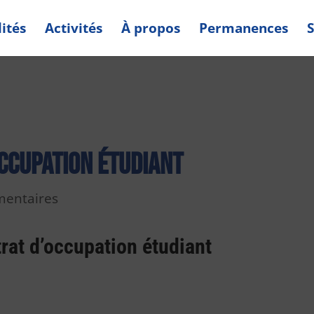
ités
Activités
À propos
Permanences
S
ccupation étudiant
entaires
rat d’occupation étudiant