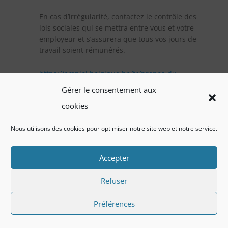
En cas d’irrégularité, contactez le contrôle des
lois sociales qui se mettra entre vous et votre
employeur et s’assurera que tous vos jours de
travail soient rémunérés.
https://emploi.belgique.be/fr/propos-du-
spf/structure-du-spf/inspection-du-travail-dg-
Gérer le consentement aux
controle-des-lois-sociales/directions
cookies
Bonne journée,
Nous utilisons des cookies pour optimiser notre site web et notre service.
Infor Jeunes asbl
Chaussée de Louvain, 339
Accepter
1030 Schaerbeek
02/733.11.93
Refuser
inforjeunes@jeminforme.be
https://www.jeminforme.be/
Préférences
http://www.mobilitedesjeunes.be