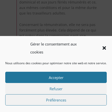
dominical et aux jours fériés rémunérés et ce,
aux mêmes conditions et pour la même durée
que les travailleurs adultes.
Concernant la rémunération, elle ne sera pas
forcément plus élevée. Cela dépend de ce qui
est prévu dans la commission parit aire.
Gérer le consentement aux
Cordialement,
cookies
Infor Jeunes asbl
Nous utilisons des cookies pour optimiser notre site web et notre service.
Chaussée de Louvain, 339
1030 Schaerbeek
Accepter
02/733.11.93
inforjeunes@jeminforme.be
Refuser
https://www.jeminforme.be
https://www.mobilitedesjeunes.be
Préférences
Répondre